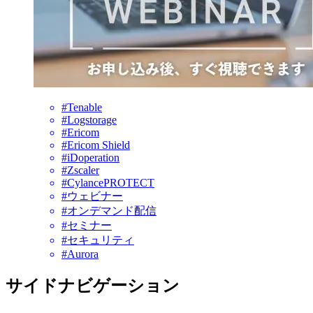
#Tenable
#Logstorage
#Ericom
#Ericom Shield
#iDoperation
#Zscaler
#CylancePROTECT
#ウェビナー
#オンデマンド配信
#セミナー
#セキュリティ
#Aurora
サイドナビゲーション