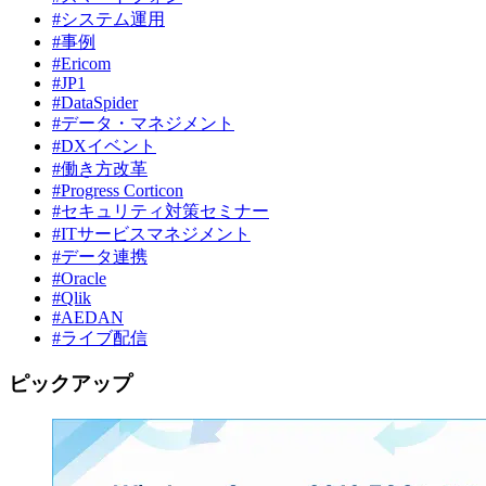
#システム運用
#事例
#Ericom
#JP1
#DataSpider
#データ・マネジメント
#DXイベント
#働き方改革
#Progress Corticon
#セキュリティ対策セミナー
#ITサービスマネジメント
#データ連携
#Oracle
#Qlik
#AEDAN
#ライブ配信
ピックアップ