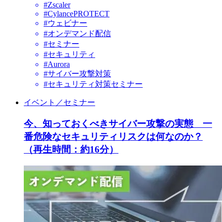
#Zscaler
#CylancePROTECT
#ウェビナー
#オンデマンド配信
#セミナー
#セキュリティ
#Aurora
#サイバー攻撃対策
#セキュリティ対策セミナー
イベント／セミナー
今、知っておくべきサイバー攻撃の実態 一
番危険なセキュリティリスクは何なのか？
（再生時間：約16分）