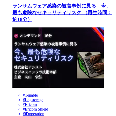
ランサムウェア感染の被害事例に見る 今、
最も危険なセキュリティリスク （再生時間：
約18分）
#Tenable
#Logstorage
#Ericom
#Ericom Shield
#iDoperation