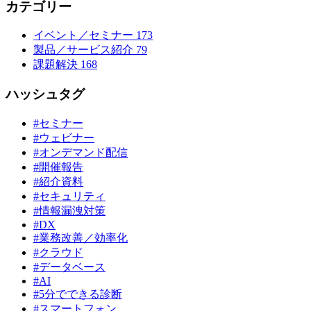
カテゴリー
イベント／セミナー
173
製品／サービス紹介
79
課題解決
168
ハッシュタグ
#セミナー
#ウェビナー
#オンデマンド配信
#開催報告
#紹介資料
#セキュリティ
#情報漏洩対策
#DX
#業務改善／効率化
#クラウド
#データベース
#AI
#5分でできる診断
#スマートフォン