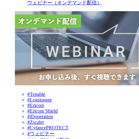
ウェビナー（オンデマンド配信）
#Tenable
#Logstorage
#Ericom
#Ericom Shield
#iDoperation
#Zscaler
#CylancePROTECT
#ウェビナー