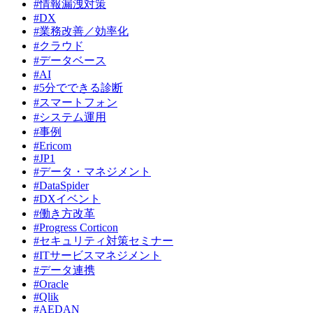
#情報漏洩対策
#DX
#業務改善／効率化
#クラウド
#データベース
#AI
#5分でできる診断
#スマートフォン
#システム運用
#事例
#Ericom
#JP1
#データ・マネジメント
#DataSpider
#DXイベント
#働き方改革
#Progress Corticon
#セキュリティ対策セミナー
#ITサービスマネジメント
#データ連携
#Oracle
#Qlik
#AEDAN