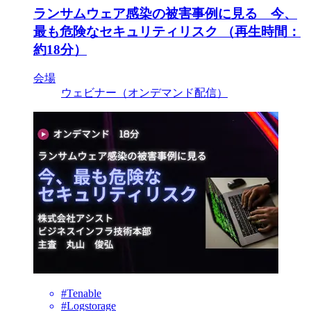
ランサムウェア感染の被害事例に見る 今、
最も危険なセキュリティリスク （再生時間：
約18分）
会場
ウェビナー（オンデマンド配信）
#Tenable
#Logstorage