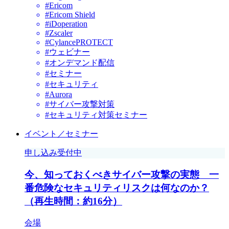
#Ericom
#Ericom Shield
#iDoperation
#Zscaler
#CylancePROTECT
#ウェビナー
#オンデマンド配信
#セミナー
#セキュリティ
#Aurora
#サイバー攻撃対策
#セキュリティ対策セミナー
イベント／セミナー
申し込み受付中
今、知っておくべきサイバー攻撃の実態 一
番危険なセキュリティリスクは何なのか？
（再生時間：約16分）
会場