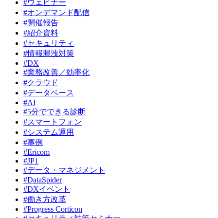
#ウェビナー
#オンデマンド配信
#開催報告
#紹介資料
#セキュリティ
#情報漏洩対策
#DX
#業務改善／効率化
#クラウド
#データベース
#AI
#5分でできる診断
#スマートフォン
#システム運用
#事例
#Ericom
#JP1
#データ・マネジメント
#DataSpider
#DXイベント
#働き方改革
#Progress Corticon