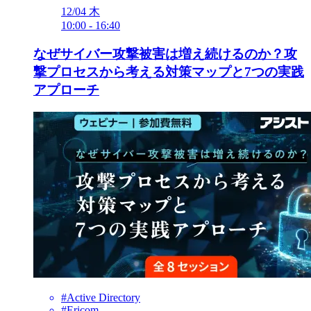
12/04
木
10:00
-
16:40
なぜサイバー攻撃被害は増え続けるのか？攻
撃プロセスから考える対策マップと7つの実践
アプローチ
#Active Directory
#Ericom