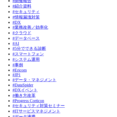
#開催報告
#紹介資料
#セキュリティ
#情報漏洩対策
#DX
#業務改善／効率化
#クラウド
#データベース
#AI
#5分でできる診断
#スマートフォン
#システム運用
#事例
#Ericom
#JP1
#データ・マネジメント
#DataSpider
#DXイベント
#働き方改革
#Progress Corticon
#セキュリティ対策セミナー
#ITサービスマネジメント
#データ連携