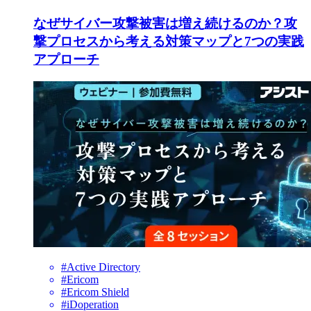
なぜサイバー攻撃被害は増え続けるのか？攻
撃プロセスから考える対策マップと7つの実践
アプローチ
#Active Directory
#Ericom
#Ericom Shield
#iDoperation