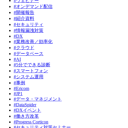
#ウェビナー
#オンデマンド配信
#開催報告
#紹介資料
#セキュリティ
#情報漏洩対策
#DX
#業務改善／効率化
#クラウド
#データベース
#AI
#5分でできる診断
#スマートフォン
#システム運用
#事例
#Ericom
#JP1
#データ・マネジメント
#DataSpider
#DXイベント
#働き方改革
#Progress Corticon
#セキュリティ対策セミナー