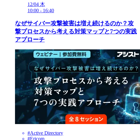
12/04
木
10:00
-
16:40
なぜサイバー攻撃被害は増え続けるのか？攻
撃プロセスから考える対策マップと7つの実践
アプローチ
#Active Directory
#Ericom