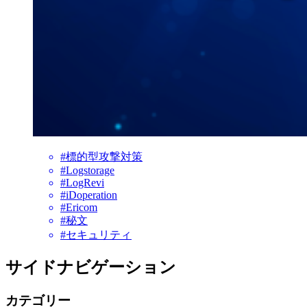
#標的型攻撃対策
#Logstorage
#LogRevi
#iDoperation
#Ericom
#秘文
#セキュリティ
サイドナビゲーション
カテゴリー