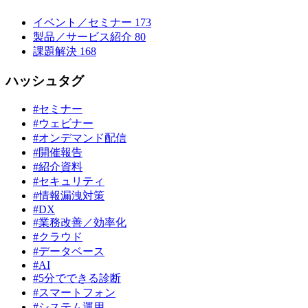
イベント／セミナー
173
製品／サービス紹介
80
課題解決
168
ハッシュタグ
#セミナー
#ウェビナー
#オンデマンド配信
#開催報告
#紹介資料
#セキュリティ
#情報漏洩対策
#DX
#業務改善／効率化
#クラウド
#データベース
#AI
#5分でできる診断
#スマートフォン
#システム運用