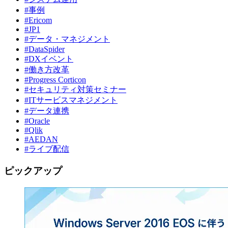
#事例
#Ericom
#JP1
#データ・マネジメント
#DataSpider
#DXイベント
#働き方改革
#Progress Corticon
#セキュリティ対策セミナー
#ITサービスマネジメント
#データ連携
#Oracle
#Qlik
#AEDAN
#ライブ配信
ピックアップ