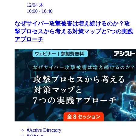
12/04
木
10:00
-
16:40
なぜサイバー攻撃被害は増え続けるのか？攻
撃プロセスから考える対策マップと7つの実践
アプローチ
#Active Directory
#Ericom