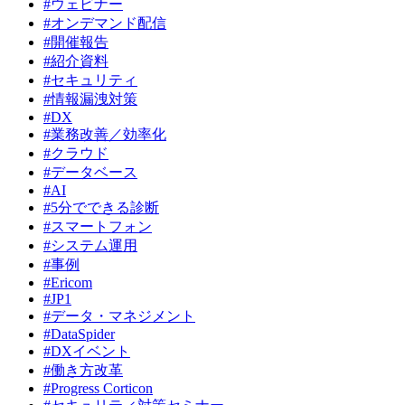
#ウェビナー
#オンデマンド配信
#開催報告
#紹介資料
#セキュリティ
#情報漏洩対策
#DX
#業務改善／効率化
#クラウド
#データベース
#AI
#5分でできる診断
#スマートフォン
#システム運用
#事例
#Ericom
#JP1
#データ・マネジメント
#DataSpider
#DXイベント
#働き方改革
#Progress Corticon