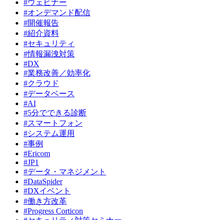
#ウェビナー
#オンデマンド配信
#開催報告
#紹介資料
#セキュリティ
#情報漏洩対策
#DX
#業務改善／効率化
#クラウド
#データベース
#AI
#5分でできる診断
#スマートフォン
#システム運用
#事例
#Ericom
#JP1
#データ・マネジメント
#DataSpider
#DXイベント
#働き方改革
#Progress Corticon