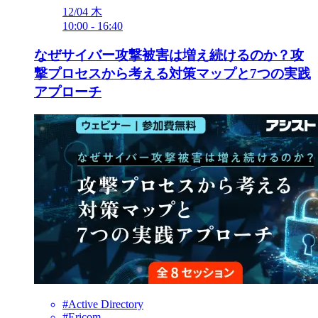
12/04
木
10:00
-
16:40
なぜサイバー攻撃被害は増え続けるのか？攻
撃プロセスから考える対策マップと7つの実践
アプローチ
#Active Directory
#Ericom