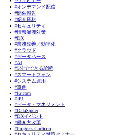
#ウェビナー
#オンデマンド配信
#開催報告
#紹介資料
#セキュリティ
#情報漏洩対策
#DX
#業務改善／効率化
#クラウド
#データベース
#AI
#5分でできる診断
#スマートフォン
#システム運用
#事例
#Ericom
#JP1
#データ・マネジメント
#DataSpider
#DXイベント
#働き方改革
#Progress Corticon
#セキュリティ対策セミナー