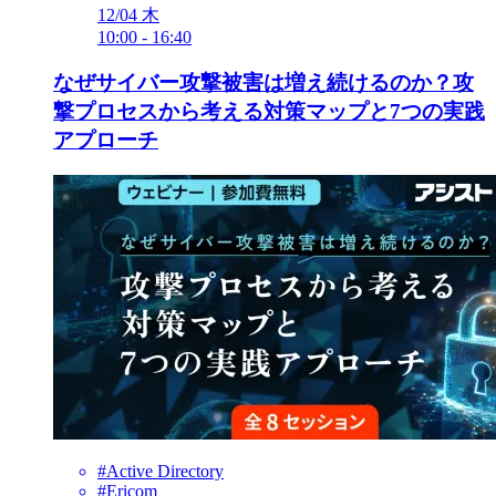
12/04
木
10:00
-
16:40
なぜサイバー攻撃被害は増え続けるのか？攻
撃プロセスから考える対策マップと7つの実践
アプローチ
#Active Directory
#Ericom