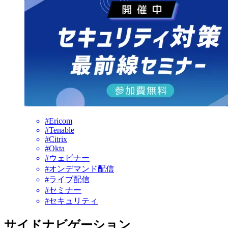
#Ericom
#Tenable
#Citrix
#Okta
#ウェビナー
#オンデマンド配信
#ライブ配信
#セミナー
#セキュリティ
サイドナビゲーション