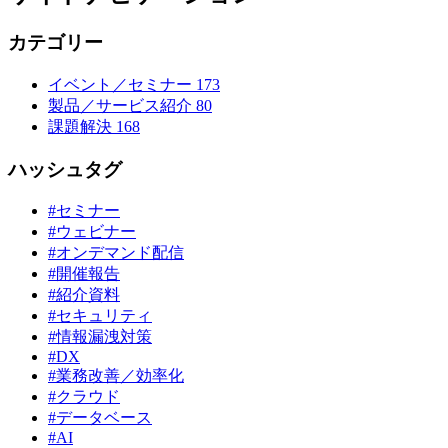
カテゴリー
イベント／セミナー
173
製品／サービス紹介
80
課題解決
168
ハッシュタグ
#セミナー
#ウェビナー
#オンデマンド配信
#開催報告
#紹介資料
#セキュリティ
#情報漏洩対策
#DX
#業務改善／効率化
#クラウド
#データベース
#AI