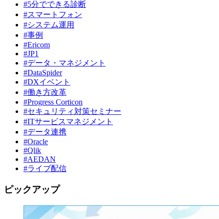
#5分でできる診断
#スマートフォン
#システム運用
#事例
#Ericom
#JP1
#データ・マネジメント
#DataSpider
#DXイベント
#働き方改革
#Progress Corticon
#セキュリティ対策セミナー
#ITサービスマネジメント
#データ連携
#Oracle
#Qlik
#AEDAN
#ライブ配信
ピックアップ