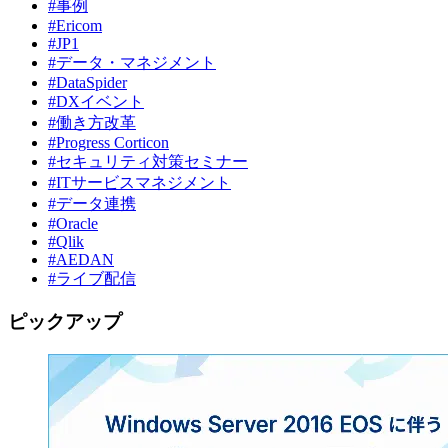
#事例
#Ericom
#JP1
#データ・マネジメント
#DataSpider
#DXイベント
#働き方改革
#Progress Corticon
#セキュリティ対策セミナー
#ITサービスマネジメント
#データ連携
#Oracle
#Qlik
#AEDAN
#ライブ配信
ピックアップ