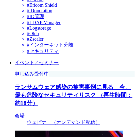
#Ericom Shield
#iDoperation
#ID管理
#LDAP Manager
#Logstorage
#Okta
#Zscaler
#インターネット分離
#セキュリティ
イベント／セミナー
申し込み受付中
ランサムウェア感染の被害事例に見る 今、
最も危険なセキュリティリスク （再生時間：
約18分）
会場
ウェビナー（オンデマンド配信）