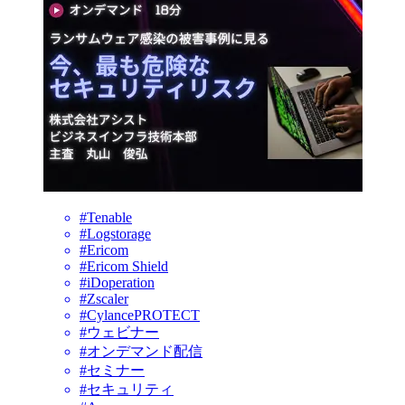
#Tenable
#Logstorage
#Ericom
#Ericom Shield
#iDoperation
#Zscaler
#CylancePROTECT
#ウェビナー
#オンデマンド配信
#セミナー
#セキュリティ