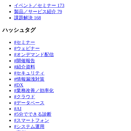
イベント／セミナー
173
製品／サービス紹介
79
課題解決
168
ハッシュタグ
#セミナー
#ウェビナー
#オンデマンド配信
#開催報告
#紹介資料
#セキュリティ
#情報漏洩対策
#DX
#業務改善／効率化
#クラウド
#データベース
#AI
#5分でできる診断
#スマートフォン
#システム運用