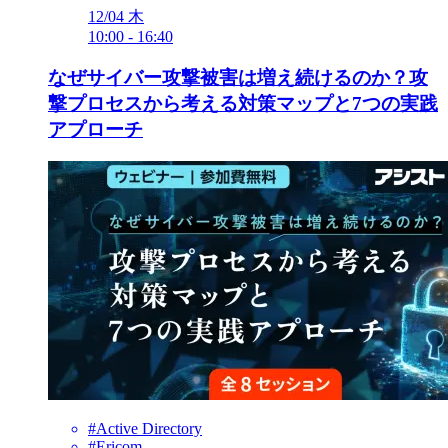
12/04
木
10:00
-
16:40
なぜサイバー攻撃被害は増え続けるのか？攻
撃プロセスから考える対策マップと7つの実践
アプローチ
#Active Directory
#Ericom