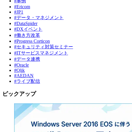
#事例
#Ericom
#JP1
#データ・マネジメント
#DataSpider
#DXイベント
#働き方改革
#Progress Corticon
#セキュリティ対策セミナー
#ITサービスマネジメント
#データ連携
#Oracle
#Qlik
#AEDAN
#ライブ配信
ピックアップ