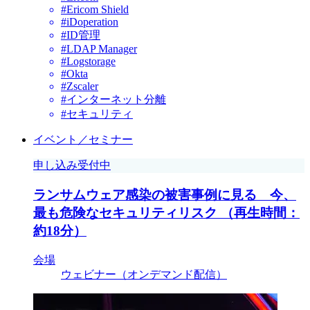
#Ericom Shield
#iDoperation
#ID管理
#LDAP Manager
#Logstorage
#Okta
#Zscaler
#インターネット分離
#セキュリティ
イベント／セミナー
申し込み受付中
ランサムウェア感染の被害事例に見る 今、
最も危険なセキュリティリスク （再生時間：
約18分）
会場
ウェビナー（オンデマンド配信）