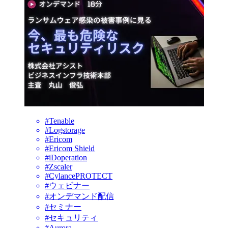
#Tenable
#Logstorage
#Ericom
#Ericom Shield
#iDoperation
#Zscaler
#CylancePROTECT
#ウェビナー
#オンデマンド配信
#セミナー
#セキュリティ
#Aurora