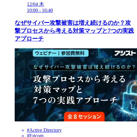
12/04
木
10:00
-
16:40
なぜサイバー攻撃被害は増え続けるのか？攻
撃プロセスから考える対策マップと7つの実践
アプローチ
#Active Directory
#Ericom