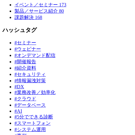
イベント／セミナー
173
製品／サービス紹介
80
課題解決
168
ハッシュタグ
#セミナー
#ウェビナー
#オンデマンド配信
#開催報告
#紹介資料
#セキュリティ
#情報漏洩対策
#DX
#業務改善／効率化
#クラウド
#データベース
#AI
#5分でできる診断
#スマートフォン
#システム運用