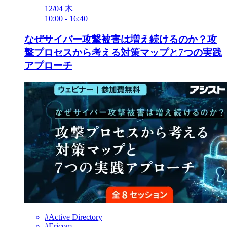
12/04
木
10:00
-
16:40
なぜサイバー攻撃被害は増え続けるのか？攻
撃プロセスから考える対策マップと7つの実践
アプローチ
#Active Directory
#Ericom