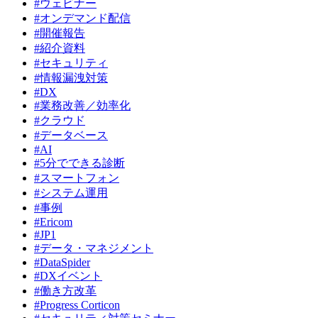
#ウェビナー
#オンデマンド配信
#開催報告
#紹介資料
#セキュリティ
#情報漏洩対策
#DX
#業務改善／効率化
#クラウド
#データベース
#AI
#5分でできる診断
#スマートフォン
#システム運用
#事例
#Ericom
#JP1
#データ・マネジメント
#DataSpider
#DXイベント
#働き方改革
#Progress Corticon