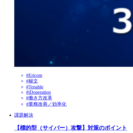
#Ericom
#秘文
#Tenable
#iDoperation
#働き方改革
#業務改善／効率化
課題解決
【標的型（サイバー）攻撃】対策のポイント