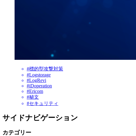
#標的型攻撃対策
#Logstorage
#LogRevi
#iDoperation
#Ericom
#秘文
#セキュリティ
サイドナビゲーション
カテゴリー