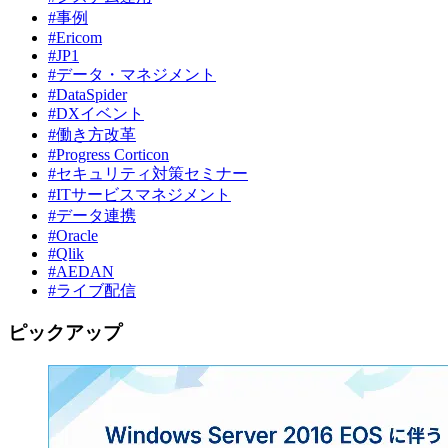
#事例
#Ericom
#JP1
#データ・マネジメント
#DataSpider
#DXイベント
#働き方改革
#Progress Corticon
#セキュリティ対策セミナー
#ITサービスマネジメント
#データ連携
#Oracle
#Qlik
#AEDAN
#ライブ配信
ピックアップ