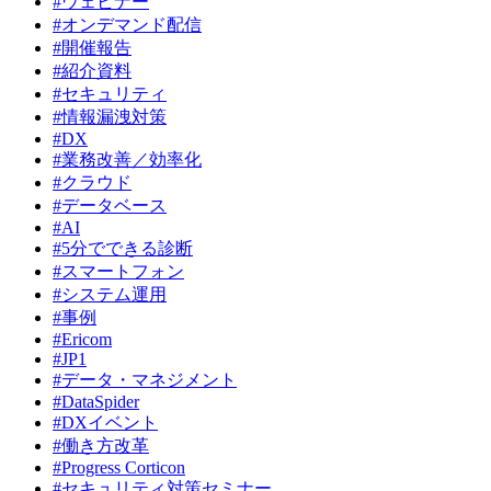
#ウェビナー
#オンデマンド配信
#開催報告
#紹介資料
#セキュリティ
#情報漏洩対策
#DX
#業務改善／効率化
#クラウド
#データベース
#AI
#5分でできる診断
#スマートフォン
#システム運用
#事例
#Ericom
#JP1
#データ・マネジメント
#DataSpider
#DXイベント
#働き方改革
#Progress Corticon
#セキュリティ対策セミナー