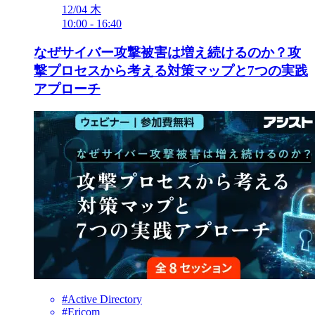
12/04
木
10:00
-
16:40
なぜサイバー攻撃被害は増え続けるのか？攻
撃プロセスから考える対策マップと7つの実践
アプローチ
#Active Directory
#Ericom