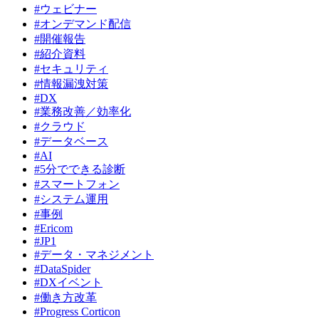
#ウェビナー
#オンデマンド配信
#開催報告
#紹介資料
#セキュリティ
#情報漏洩対策
#DX
#業務改善／効率化
#クラウド
#データベース
#AI
#5分でできる診断
#スマートフォン
#システム運用
#事例
#Ericom
#JP1
#データ・マネジメント
#DataSpider
#DXイベント
#働き方改革
#Progress Corticon