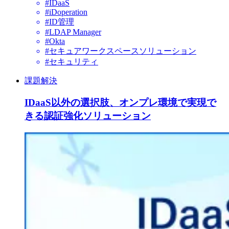
#IDaaS
#iDoperation
#ID管理
#LDAP Manager
#Okta
#セキュアワークスペースソリューション
#セキュリティ
課題解決
IDaaS以外の選択肢、オンプレ環境で実現で
きる認証強化ソリューション