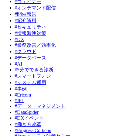
#ウェビナー
#オンデマンド配信
#開催報告
#紹介資料
#セキュリティ
#情報漏洩対策
#DX
#業務改善／効率化
#クラウド
#データベース
#AI
#5分でできる診断
#スマートフォン
#システム運用
#事例
#Ericom
#JP1
#データ・マネジメント
#DataSpider
#DXイベント
#働き方改革
#Progress Corticon