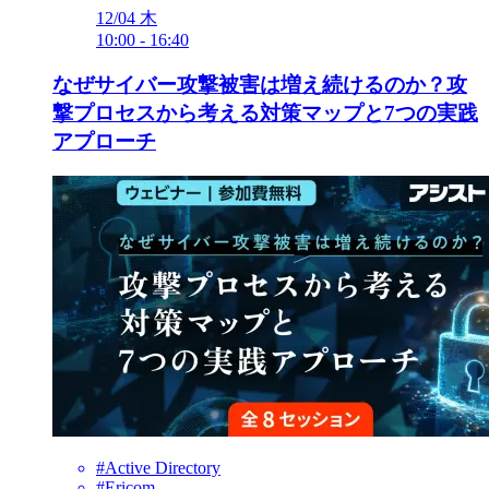
12/04
木
10:00
-
16:40
なぜサイバー攻撃被害は増え続けるのか？攻
撃プロセスから考える対策マップと7つの実践
アプローチ
#Active Directory
#Ericom