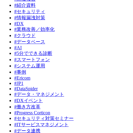
#紹介資料
#セキュリティ
#情報漏洩対策
#DX
#業務改善／効率化
#クラウド
#データベース
#AI
#5分でできる診断
#スマートフォン
#システム運用
#事例
#Ericom
#JP1
#DataSpider
#データ・マネジメント
#DXイベント
#働き方改革
#Progress Corticon
#セキュリティ対策セミナー
#ITサービスマネジメント
#データ連携