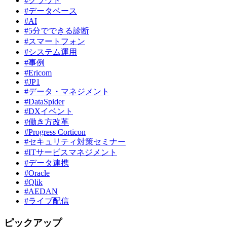
#クラウド
#データベース
#AI
#5分でできる診断
#スマートフォン
#システム運用
#事例
#Ericom
#JP1
#データ・マネジメント
#DataSpider
#DXイベント
#働き方改革
#Progress Corticon
#セキュリティ対策セミナー
#ITサービスマネジメント
#データ連携
#Oracle
#Qlik
#AEDAN
#ライブ配信
ピックアップ