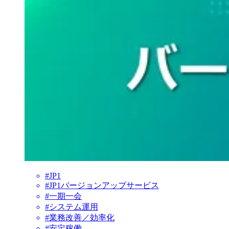
#JP1
#JP1バージョンアップサービス
#一期一会
#システム運用
#業務改善／効率化
#安定稼働