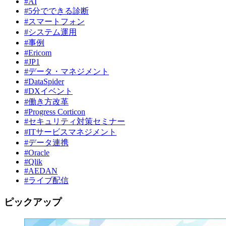
#AI
#5分でできる診断
#スマートフォン
#システム運用
#事例
#Ericom
#JP1
#データ・マネジメント
#DataSpider
#DXイベント
#働き方改革
#Progress Corticon
#セキュリティ対策セミナー
#ITサービスマネジメント
#データ連携
#Oracle
#Qlik
#AEDAN
#ライブ配信
ピックアップ