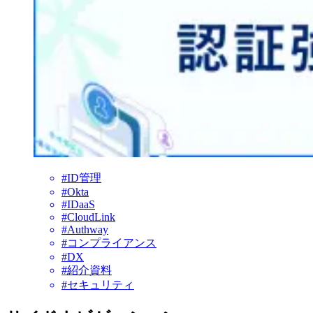
#ID管理
#Okta
#IDaaS
#CloudLink
#Authway
#コンプライアンス
#DX
#紹介資料
#セキュリティ