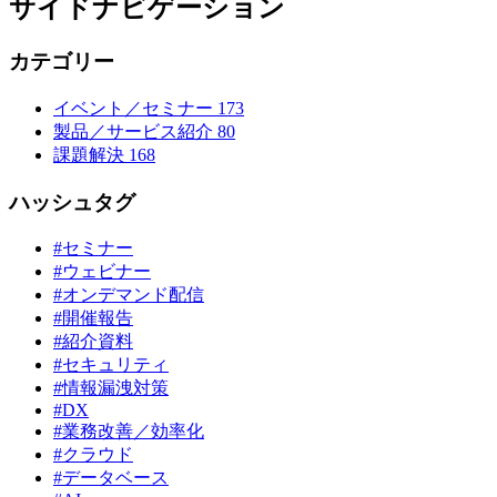
サイドナビゲーション
カテゴリー
イベント／セミナー
173
製品／サービス紹介
80
課題解決
168
ハッシュタグ
#セミナー
#ウェビナー
#オンデマンド配信
#開催報告
#紹介資料
#セキュリティ
#情報漏洩対策
#DX
#業務改善／効率化
#クラウド
#データベース