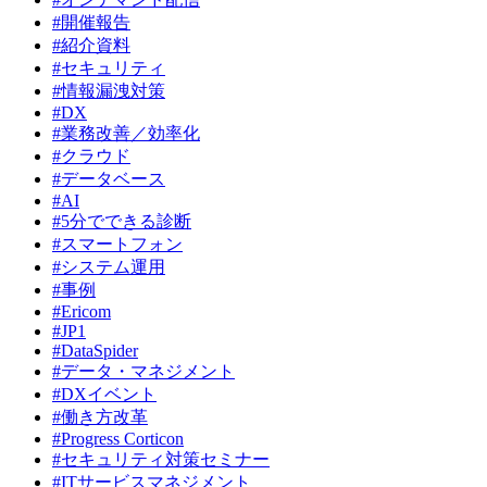
#開催報告
#紹介資料
#セキュリティ
#情報漏洩対策
#DX
#業務改善／効率化
#クラウド
#データベース
#AI
#5分でできる診断
#スマートフォン
#システム運用
#事例
#Ericom
#JP1
#DataSpider
#データ・マネジメント
#DXイベント
#働き方改革
#Progress Corticon
#セキュリティ対策セミナー
#ITサービスマネジメント