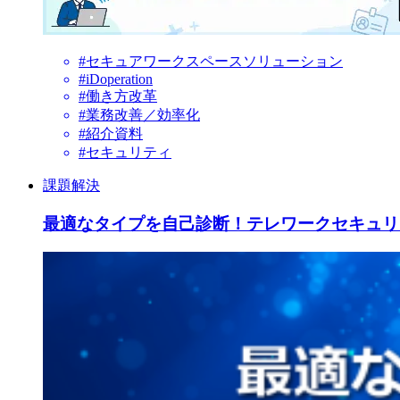
#セキュアワークスペースソリューション
#iDoperation
#働き方改革
#業務改善／効率化
#紹介資料
#セキュリティ
課題解決
最適なタイプを自己診断！テレワークセキュリ