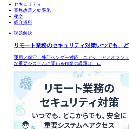
セキュリティ
業務改善／効率化
秘文
紹介資料
課題解決
リモート業務のセキュリティ対策いつでも、ど
運用／保守、外部ベンダー対応、ニアショア／オフショ
な重要システムに関わる作業の課題は、i...