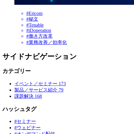
#Ericom
#秘文
#Tenable
#iDoperation
#働き方改革
#業務改善／効率化
サイドナビゲーション
カテゴリー
イベント／セミナー
173
製品／サービス紹介
79
課題解決
168
ハッシュタグ
#セミナー
#ウェビナー
#オンデマンド配信