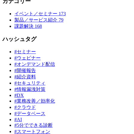
カテゴリー
イベント／セミナー
173
製品／サービス紹介
79
課題解決
168
ハッシュタグ
#セミナー
#ウェビナー
#オンデマンド配信
#開催報告
#紹介資料
#セキュリティ
#情報漏洩対策
#DX
#業務改善／効率化
#クラウド
#データベース
#AI
#5分でできる診断
#スマートフォン