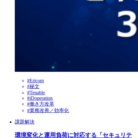
#Ericom
#秘文
#Tenable
#iDoperation
#働き方改革
#業務改善／効率化
課題解決
環境変化と運用負荷に対応する「セキュリテ