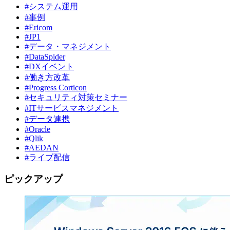
#システム運用
#事例
#Ericom
#JP1
#データ・マネジメント
#DataSpider
#DXイベント
#働き方改革
#Progress Corticon
#セキュリティ対策セミナー
#ITサービスマネジメント
#データ連携
#Oracle
#Qlik
#AEDAN
#ライブ配信
ピックアップ