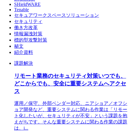
SHieldWARE
Tenable
セキュアワークスペースソリューション
セキュリティ
働き方改革
情報漏洩対策
標的型攻撃対策
秘文
紹介資料
課題解決
リモート業務のセキュリティ対策いつでも、
どこからでも、安全に重要システムへアクセ
ス
運用／保守、外部ベンダー対応、ニアショア／オフシ
ョア開発など、重要システムに関わる作業は「リモー
ト化したいが、セキュリティが不安」という課題を抱
えがちです。そんな重要システムに関わる作業の課題
は、i...