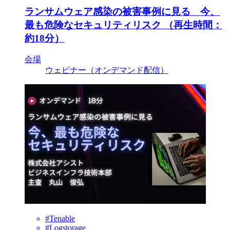
ランサムウェア感染の被害事例に見る 今、
最も危険なセキュリティリスク （再生時間：
約18分）
会場
ウェビナー（オンデマンド配信）
#Tenable
#Logstorage