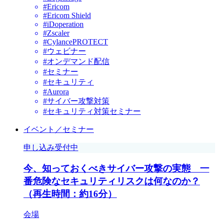
#Ericom
#Ericom Shield
#iDoperation
#Zscaler
#CylancePROTECT
#ウェビナー
#オンデマンド配信
#セミナー
#セキュリティ
#Aurora
#サイバー攻撃対策
#セキュリティ対策セミナー
イベント／セミナー
申し込み受付中
今、知っておくべきサイバー攻撃の実態 一
番危険なセキュリティリスクは何なのか？
（再生時間：約16分）
会場