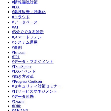
#情報漏洩対策
#DX
#業務改善／効率化
#クラウド
#データベース
#AI
#5分でできる診断
#スマートフォン
#システム運用
#事例
#Ericom
#JP1
#データ・マネジメント
#DataSpider
#DXイベント
#働き方改革
#Progress Corticon
#セキュリティ対策セミナー
#ITサービスマネジメント
#データ連携
#Oracle
#Qlik
#AEDAN