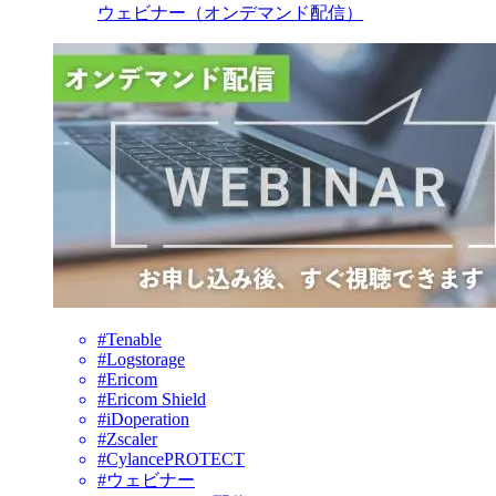
ウェビナー（オンデマンド配信）
#Tenable
#Logstorage
#Ericom
#Ericom Shield
#iDoperation
#Zscaler
#CylancePROTECT
#ウェビナー