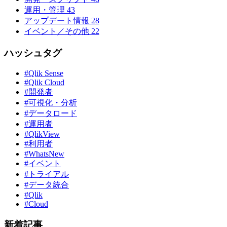
運用・管理
43
アップデート情報
28
イベント／その他
22
ハッシュタグ
#Qlik Sense
#Qlik Cloud
#開発者
#可視化・分析
#データロード
#運用者
#QlikView
#利用者
#WhatsNew
#イベント
#トライアル
#データ統合
#Qlik
#Cloud
新着記事