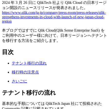
2024 年 3 月 26 日に QlikTech 社より Qlik Cloud の日本リージ
ョン開設のニュースリリースが発表されました。
https://www.qlik.com/ja-jp/company/press-room/press-releases/qlik-
strengthens-investments-in-cloud-with-launch-of-new-japan-cloud-
region
本ブログではすでに Qlik Cloud(Qlik Sense Enterprise SaaS) を
ご利用中のユーザー様に向けて、日本リージョンへテナント
を移行する方法をご紹介します。
目次
テナント移行の流れ
移行時の注意点
さいごに
テナント移行の流れ
基本的な手順については QlikTech Japan 社にて投稿された
Community 記事に記載されています。