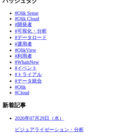
ハッシュタグ
#Qlik Sense
#Qlik Cloud
#開発者
#可視化・分析
#データロード
#運用者
#QlikView
#利用者
#WhatsNew
#イベント
#トライアル
#データ統合
#Qlik
#Cloud
新着記事
2026年07月29日（水）
ビジュアライゼーション・分析