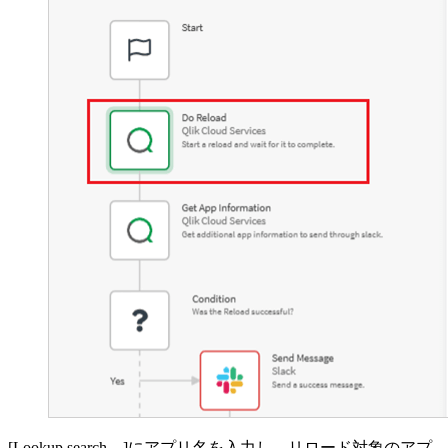
[Lookup search…]にアプリ名を入力し、リロード対象のアプ