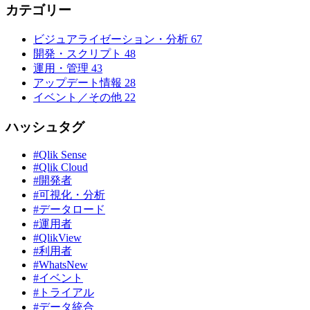
カテゴリー
ビジュアライゼーション・分析
67
開発・スクリプト
48
運用・管理
43
アップデート情報
28
イベント／その他
22
ハッシュタグ
#Qlik Sense
#Qlik Cloud
#開発者
#可視化・分析
#データロード
#運用者
#QlikView
#利用者
#WhatsNew
#イベント
#トライアル
#データ統合