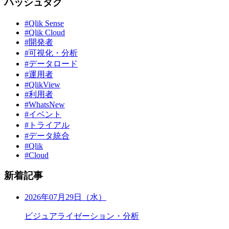
ハッシュタグ
#Qlik Sense
#Qlik Cloud
#開発者
#可視化・分析
#データロード
#運用者
#QlikView
#利用者
#WhatsNew
#イベント
#トライアル
#データ統合
#Qlik
#Cloud
新着記事
2026年07月29日（水）
ビジュアライゼーション・分析