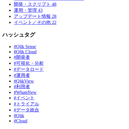
開発・スクリプト
48
運用・管理
43
アップデート情報
28
イベント／その他
22
ハッシュタグ
#Qlik Sense
#Qlik Cloud
#開発者
#可視化・分析
#データロード
#運用者
#QlikView
#利用者
#WhatsNew
#イベント
#トライアル
#データ統合
#Qlik
#Cloud