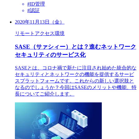
#ID管理
#認証
2020年11月13日（金）
リモートアクセス環境
SASE（サァシィー）とは？進むネットワーク
セキュリティのサービス化
SASEとは、コロナ禍で新たに注目され始めた統合的な
セキュリティとネットワークの機能を提供するサービ
スプラットフォームです。これからの新しい選択肢と
なるのでしょうか？今回はSASEのメリットや機能、特
長についてご紹介します。