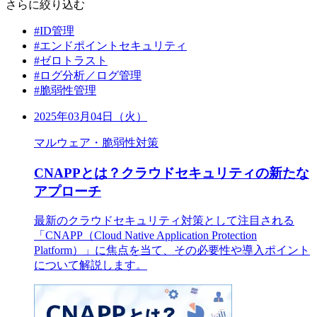
さらに絞り込む
#ID管理
#エンドポイントセキュリティ
#ゼロトラスト
#ログ分析／ログ管理
#脆弱性管理
2025年03月04日（火）
マルウェア・脆弱性対策
CNAPPとは？クラウドセキュリティの新たな
アプローチ
最新のクラウドセキュリティ対策として注目される
「CNAPP（Cloud Native Application Protection
Platform）」に焦点を当て、その必要性や導入ポイント
について解説します。