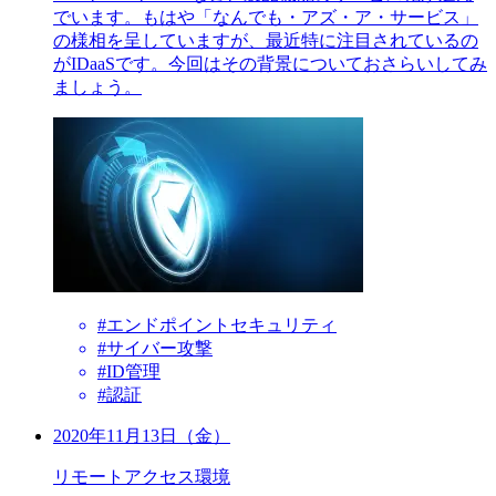
でいます。もはや「なんでも・アズ・ア・サービス」
の様相を呈していますが、最近特に注目されているの
がIDaaSです。今回はその背景についておさらいしてみ
ましょう。
#エンドポイントセキュリティ
#サイバー攻撃
#ID管理
#認証
2020年11月13日（金）
リモートアクセス環境