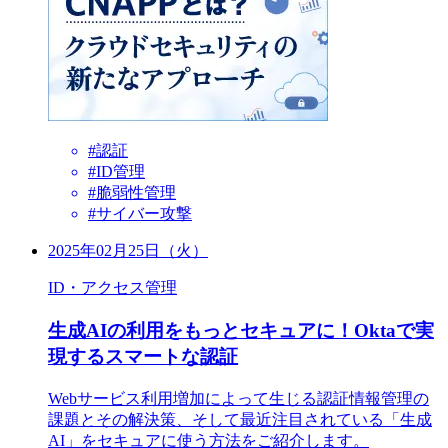
#認証
#ID管理
#脆弱性管理
#サイバー攻撃
2025年02月25日（火）
ID・アクセス管理
生成AIの利用をもっとセキュアに！Oktaで実
現するスマートな認証
Webサービス利用増加によって生じる認証情報管理の
課題とその解決策、そして最近注目されている「生成
AI」をセキュアに使う方法をご紹介します。