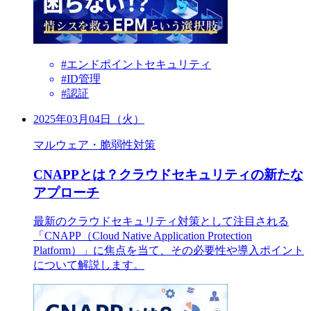
#エンドポイントセキュリティ
#ID管理
#認証
2025年03月04日（火）
マルウェア・脆弱性対策
CNAPPとは？クラウドセキュリティの新たな
アプローチ
最新のクラウドセキュリティ対策として注目される
「CNAPP（Cloud Native Application Protection
Platform）」に焦点を当て、その必要性や導入ポイント
について解説します。