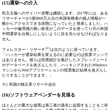
(15)選挙への介入
民主主義へのサイバー攻撃は継続します。2017年には、ある
リサーチャーが1億9800万人分の米国有権者の個人情報が一
般からアクセスできる状態になっていたと発表しました。ハ
ッカーや倫理感の無い政党がこのデータを使って11月の米国
中間選挙を台無しにしないように目を光らせなければなりま
せん。
※1
フォレスター・リサーチ
は次のように述べています。
「ハッカーが選挙結果を変えるのに必要なのは投票マシンで
はありません。彼らは投票総計を集計したスプレッドシート
やデータベースを改ざんしたり、ハッキングされたWindows
マシンからWebアプリケーションの投票集計結果を改ざんし
たりすることができます。」
※1 米国の独立系リサーチ会社
(16)ソフトウェアベンダーを見張る
ほとんどの重大な侵害は第三者の過失に起因することをご存