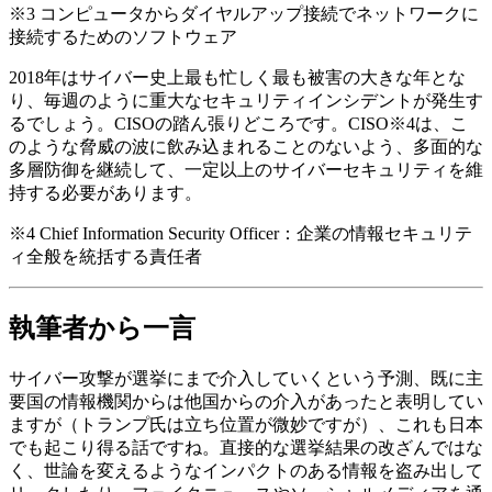
※3 コンピュータからダイヤルアップ接続でネットワークに
接続するためのソフトウェア
2018年はサイバー史上最も忙しく最も被害の大きな年とな
り、毎週のように重大なセキュリティインシデントが発生す
るでしょう。CISOの踏ん張りどころです。CISO※4は、こ
のような脅威の波に飲み込まれることのないよう、多面的な
多層防御を継続して、一定以上のサイバーセキュリティを維
持する必要があります。
※4 Chief Information Security Officer：企業の情報セキュリテ
ィ全般を統括する責任者
執筆者から一言
サイバー攻撃が選挙にまで介入していくという予測、既に主
要国の情報機関からは他国からの介入があったと表明してい
ますが（トランプ氏は立ち位置が微妙ですが）、これも日本
でも起こり得る話ですね。直接的な選挙結果の改ざんではな
く、世論を変えるようなインパクトのある情報を盗み出して