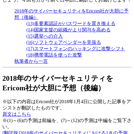
2018年のサイバーセキュリティをEricom社が大胆に予
想（後編）
(13)多要素認証がパスワードを置き換える
(14)国家支援の組織がより関与を高める
(15)選挙への介入
(16)ソフトウェアベンダーを見張る
(17)スマートフォンのハッキングに攻撃シフト
(18)携帯電話を使った攻撃
執筆者から一言
2018年のサイバーセキュリティを
Ericom社が大胆に予想（後編）
※以下の内容はEricom社が2018年1月4日に公開した記事をア
シストが翻訳したものです。
原文はこちら
※(1)～(6)の予測は前編を、(7)～(12)の予測は中編をご覧下さ
い。
[翻訳版]2018年のサイバーセキュリティにおける1８の予測