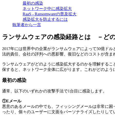
最初の感染
ネットワーク中に感染拡大
RaaS - Ransomwareの普及拡大
感染拡大を防止するには
執筆者から一言
ランサムウェアの感染経路とは －ど
2017年には世界中の企業がランサムウェアによって50億
法的責任、会社の評判への悪影響、復旧などのコストが含ま
ランサムウェアがどのように感染拡大するのかを理解するこ
保すると、ネットワーク全体に広がります。これがどのよう
最初の感染
通常、以下のいずれかの攻撃手法で1台目に感染します。
①Eメール
悪意のあるメールの中でも、フィッシングメールは非常に困
ったり、個々のユーザーに文面をパーソナライズしたりしている