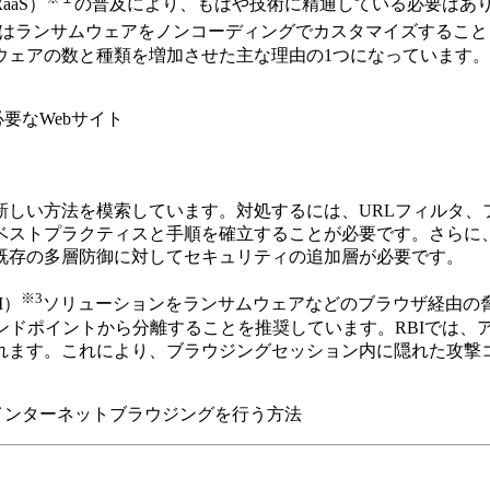
aS）
の普及により、もはや技術に精通している必要はあ
者はランサムウェアをノンコーディングでカスタマイズすること
ウェアの数と種類を増加させた主な理由の1つになっています。
要なWebサイト
新しい方法を模索しています。対処するには、URLフィルタ、
ベストプラクティスと手順を確立することが必要です。さらに
既存の多層防御に対してセキュリティの追加層が必要です。
※3
I）
ソリューションをランサムウェアなどのブラウザ経由の
ンドポイントから分離することを推奨しています。RBIでは、
れます。これにより、ブラウジングセッション内に隠れた攻撃
インターネットブラウジングを行う方法