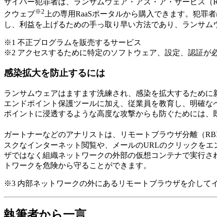
サイバー犯罪者は、ランサムウェア・アズ・ア・サービス（Ra
※2
クウェブ
上の専用RaaSポータルから購入できます。犯罪
し、利益を上げるための手っ取り早い方法であり、ランサム
※1 不正プログラムを販売するサービス
※2 アクセスするために特定のソフトウェア、設定、認証が必
感染拡大を防止するには
ランサムウェアはますます洗練され、感染を拡大するために
エンドポイント保護ツールに加え、従業員を教育し、明確な
ポイントに浸透するような高度な攻撃からも防ぐためには、
ガートナーなどのアナリストは、リモートブラウザ分離（RB
スクなインターネット閲覧や、メールのURLのクリックをエ
ザではなく組織ネットワークの外部の仮想コンテナで実行さ
トワークを危険から守ることができます。
※3 内部ネットワークの外にあるリモートブラウザを介して
執筆者から一言