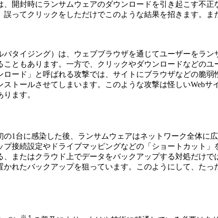
は、開封時にランサムウェアのダウンロードを引き起こす不正
。誤ってクリックをしただけでこのような結果を招きます。ま
。
ルバタイジング）は、ウェブブラウザを通じてユーザーをラン
ることもあります。一方で、クリックやダウンロードなどのユー
ンロード」と呼ばれる攻撃では、サイトにブラウザなどの脆弱
ンストールさせてしまいます。このような攻撃は怪しいWebサ
あります。
初の1台に感染した後、ランサムウェアはネットワーク全体に広
ップ接続設定やドライブマッピングなどの「ショートカット」
る、またはクラウド上でデータをバックアップする対処だけで
置かれたバックアップを狙っています。このようにして、たっ
※１