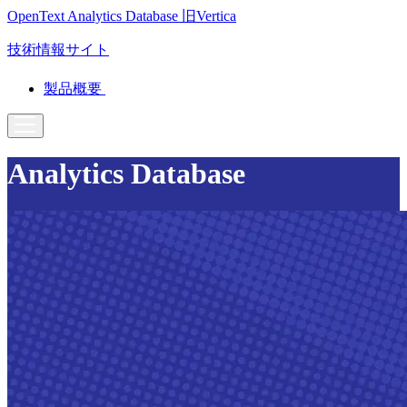
OpenText Analytics Database
旧Vertica
技術情報サイト
製品概要
Analytics Database