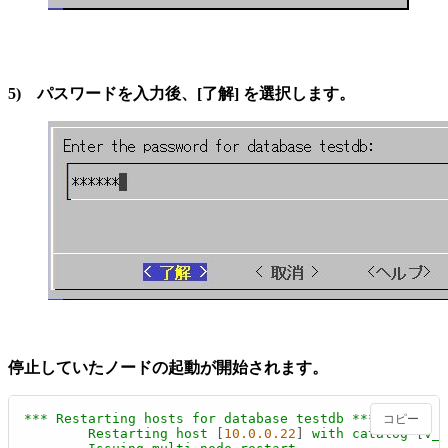
5) パスワードを入力後、[了解] を選択します。
停止していたノードの起動が開始されます。
***
Restarting
hosts
for
database
testdb
***
コピー
Restarting
host
 [
10.0
.0
.22
] 
with
catalog
 [
v_t