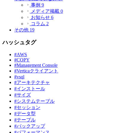
事例
9
メディア掲載
0
お知らせ
6
コラム
2
その他
19
ハッシュタグ
#AWS
#COPY
#Management Console
#Verticaクライアント
#vsql
#アーキテクチャ
#インストール
#サイズ
#システムテーブル
#セッション
#データ型
#テーブル
#バックアップ
#パフォーマンス