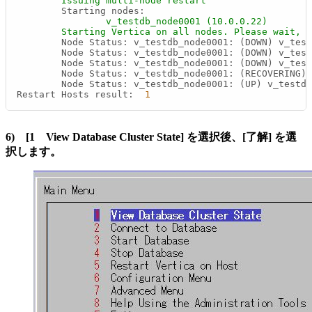
Issuing
multi-node
restart
Starting nodes:
v_testdb_node0001
(10.0.0.22)
Starting
Vertica
on
all
nodes.
Please
wait,
d
Node Status: v_testdb_node0001: (DOWN) v_test
Node Status: v_testdb_node0001: (DOWN) v_test
Node Status: v_testdb_node0001: (DOWN) v_test
Node Status: v_testdb_node0001: (RECOVERING) 
Node Status: v_testdb_node0001: (UP) v_testdb
Restart Hosts result:
1
6) [1 View Database Cluster State] を選択後、[了解] を選
択します。