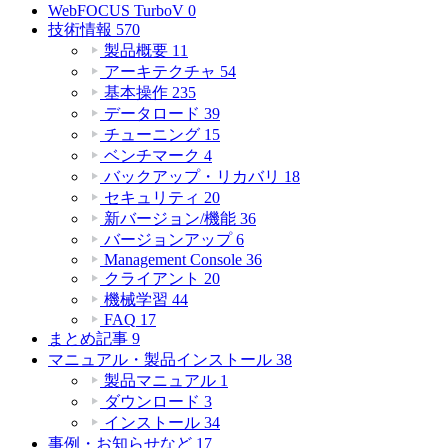
WebFOCUS TurboV
0
技術情報
570
製品概要
11
アーキテクチャ
54
基本操作
235
データロード
39
チューニング
15
ベンチマーク
4
バックアップ・リカバリ
18
セキュリティ
20
新バージョン/機能
36
バージョンアップ
6
Management Console
36
クライアント
20
機械学習
44
FAQ
17
まとめ記事
9
マニュアル・製品インストール
38
製品マニュアル
1
ダウンロード
3
インストール
34
事例・お知らせなど
17