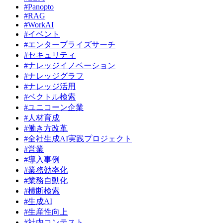
#Panopto
#RAG
#WorkAI
#イベント
#エンタープライズサーチ
#セキュリティ
#ナレッジイノベーション
#ナレッジグラフ
#ナレッジ活用
#ベクトル検索
#ユニコーン企業
#人材育成
#働き方改革
#全社生成AI実践プロジェクト
#営業
#導入事例
#業務効率化
#業務自動化
#横断検索
#生成AI
#生産性向上
#社内コンテスト