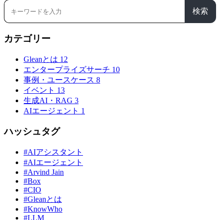
検索
カテゴリー
Gleanとは
12
エンタープライズサーチ
10
事例・ユースケース
8
イベント
13
生成AI・RAG
3
AIエージェント
1
ハッシュタグ
#AIアシスタント
#AIエージェント
#Arvind Jain
#Box
#CIO
#Gleanとは
#KnowWho
#LLM