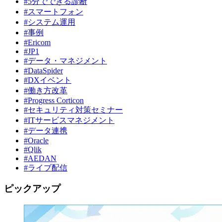
#5分でできる診断
#スマートフォン
#システム運用
#事例
#Ericom
#JP1
#データ・マネジメント
#DataSpider
#DXイベント
#働き方改革
#Progress Corticon
#セキュリティ対策セミナー
#ITサービスマネジメント
#データ連携
#Oracle
#Qlik
#AEDAN
#ライブ配信
ピックアップ