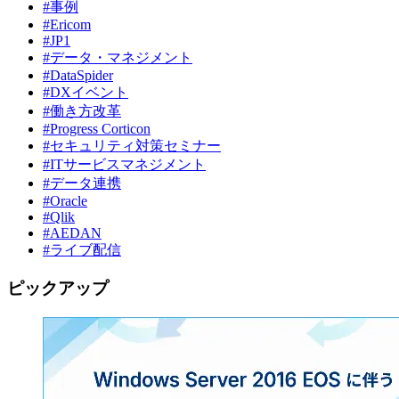
#事例
#Ericom
#JP1
#データ・マネジメント
#DataSpider
#DXイベント
#働き方改革
#Progress Corticon
#セキュリティ対策セミナー
#ITサービスマネジメント
#データ連携
#Oracle
#Qlik
#AEDAN
#ライブ配信
ピックアップ