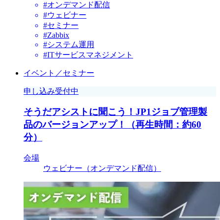
#オンデマンド配信
#ウェビナー
#セミナー
#Zabbix
#システム運用
#ITサービスマネジメント
イベント／セミナー
申し込み受付中
そうだアシストに聞こう！JP1ジョブ管理製
品のバージョンアップ！（再生時間：約60
分）
会場
ウェビナー（オンデマンド配信）