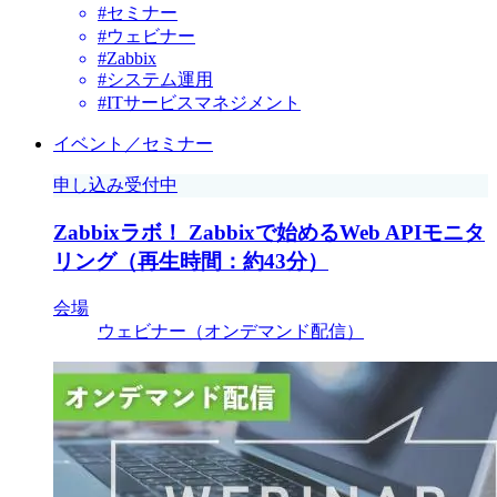
#セミナー
#ウェビナー
#Zabbix
#システム運用
#ITサービスマネジメント
イベント／セミナー
申し込み受付中
Zabbixラボ！ Zabbixで始めるWeb APIモニタ
リング（再生時間：約43分）
会場
ウェビナー（オンデマンド配信）