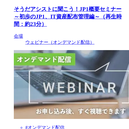
そうだアシストに聞こう！JP1概要セミナー
～初歩のJP1、IT資産配布管理編～（再生時
間：約23分）
会場
ウェビナー（オンデマンド配信）
#オンデマンド配信