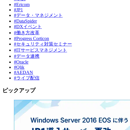
#Ericom
#JP1
#データ・マネジメント
#DataSpider
#DXイベント
#働き方改革
#Progress Corticon
#セキュリティ対策セミナー
#ITサービスマネジメント
#データ連携
#Oracle
#Qlik
#AEDAN
#ライブ配信
ピックアップ