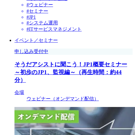
#ウェビナー
#セミナー
#JP1
#システム運用
#ITサービスマネジメント
イベント／セミナー
申し込み受付中
そうだアシストに聞こう！JP1概要セミナー
～初歩のJP1、監視編～（再生時間：約44
分）
会場
ウェビナー（オンデマンド配信）