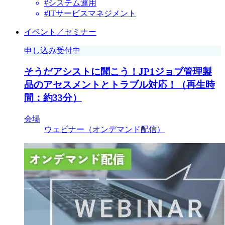
#システム運用
#ITサービスマネジメント
イベント／セミナー
申し込み受付中
そうだアシストに聞こう！JP1ジョブ管理製
品のアセスメントとトラブル対応！（再生時
間：約33分）
会場
ウェビナー（オンデマンド配信）