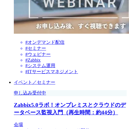
#オンデマンド配信
#セミナー
#ウェビナー
#Zabbix
#システム運用
#ITサービスマネジメント
イベント／セミナー
申し込み受付中
Zabbix5.0ラボ！オンプレミスとクラウドのデ
ータベース監視入門（再生時間：約44分）
会場