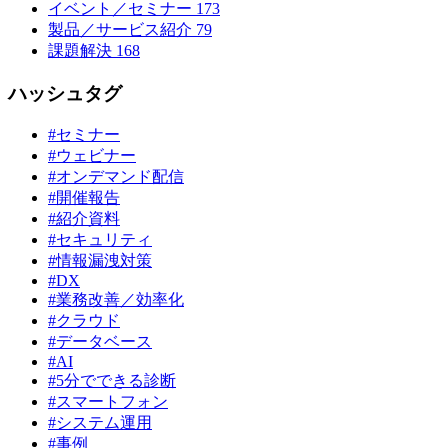
イベント／セミナー
173
製品／サービス紹介
79
課題解決
168
ハッシュタグ
#セミナー
#ウェビナー
#オンデマンド配信
#開催報告
#紹介資料
#セキュリティ
#情報漏洩対策
#DX
#業務改善／効率化
#クラウド
#データベース
#AI
#5分でできる診断
#スマートフォン
#システム運用
#事例