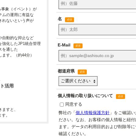
る事象（イベント）が
テムの運用に有益な
きれないという声が
や自動的な抑止など
強化したJP1統合管理
スを通した
ます。（約44分）
ト活用
きますと、
ます。