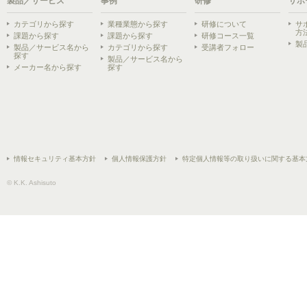
製品／サービス
事例
研修
サポ
カテゴリから探す
業種業態から探す
研修について
サ
方
課題から探す
課題から探す
研修コース一覧
製
製品／サービス名から
カテゴリから探す
受講者フォロー
探す
製品／サービス名から
メーカー名から探す
探す
情報セキュリティ基本方針
個人情報保護方針
特定個人情報等の取り扱いに関する基本
© K.K. Ashisuto