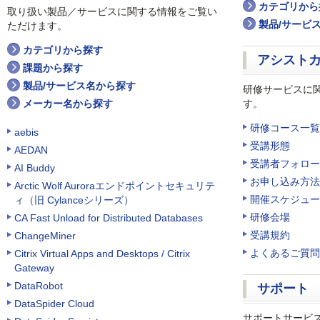
カテゴリから
取り扱い製品／サービスに関する情報をご覧い
製品/サービ
ただけます。
カテゴリから探す
アシスト
課題から探す
製品/サービス名から探す
研修サービスに
メーカー名から探す
す。
研修コース一覧
aebis
受講形態
AEDAN
受講者フォロー
AI Buddy
お申し込み方法
Arctic Wolf Auroraエンドポイントセキュリテ
開催スケジュー
ィ（旧 Cylanceシリーズ）
研修会場
CA Fast Unload for Distributed Databases
受講規約
ChangeMiner
よくあるご質問
Citrix Virtual Apps and Desktops / Citrix
Gateway
DataRobot
サポート
DataSpider Cloud
サポートサービ