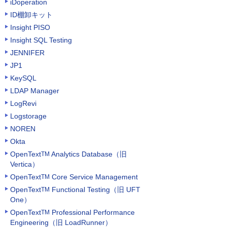
iDoperation
ID棚卸キット
Insight PISO
Insight SQL Testing
JENNIFER
JP1
KeySQL
LDAP Manager
LogRevi
Logstorage
NOREN
Okta
OpenText
Analytics Database（旧
TM
Vertica）
OpenText
Core Service Management
TM
OpenText
Functional Testing（旧 UFT
TM
One）
OpenText
Professional Performance
TM
Engineering（旧 LoadRunner）