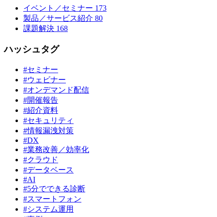
イベント／セミナー
173
製品／サービス紹介
80
課題解決
168
ハッシュタグ
#セミナー
#ウェビナー
#オンデマンド配信
#開催報告
#紹介資料
#セキュリティ
#情報漏洩対策
#DX
#業務改善／効率化
#クラウド
#データベース
#AI
#5分でできる診断
#スマートフォン
#システム運用