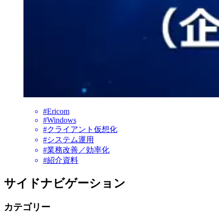
#Ericom
#Windows
#クライアント仮想化
#システム運用
#業務改善／効率化
#紹介資料
サイドナビゲーション
カテゴリー