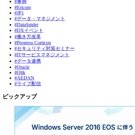
#事例
#Ericom
#JP1
#データ・マネジメント
#DataSpider
#DXイベント
#働き方改革
#Progress Corticon
#セキュリティ対策セミナー
#ITサービスマネジメント
#データ連携
#Oracle
#Qlik
#AEDAN
#ライブ配信
ピックアップ