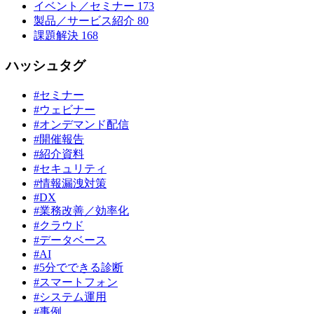
イベント／セミナー
173
製品／サービス紹介
80
課題解決
168
ハッシュタグ
#セミナー
#ウェビナー
#オンデマンド配信
#開催報告
#紹介資料
#セキュリティ
#情報漏洩対策
#DX
#業務改善／効率化
#クラウド
#データベース
#AI
#5分でできる診断
#スマートフォン
#システム運用
#事例