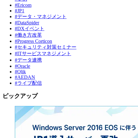
#Ericom
#JP1
#データ・マネジメント
#DataSpider
#DXイベント
#働き方改革
#Progress Corticon
#セキュリティ対策セミナー
#ITサービスマネジメント
#データ連携
#Oracle
#Qlik
#AEDAN
#ライブ配信
ピックアップ