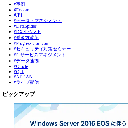
#事例
#Ericom
#JP1
#データ・マネジメント
#DataSpider
#DXイベント
#働き方改革
#Progress Corticon
#セキュリティ対策セミナー
#ITサービスマネジメント
#データ連携
#Oracle
#Qlik
#AEDAN
#ライブ配信
ピックアップ