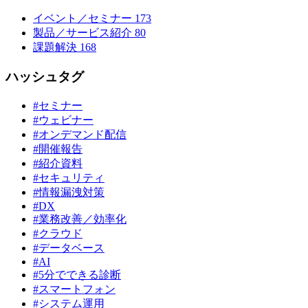
イベント／セミナー
173
製品／サービス紹介
80
課題解決
168
ハッシュタグ
#セミナー
#ウェビナー
#オンデマンド配信
#開催報告
#紹介資料
#セキュリティ
#情報漏洩対策
#DX
#業務改善／効率化
#クラウド
#データベース
#AI
#5分でできる診断
#スマートフォン
#システム運用