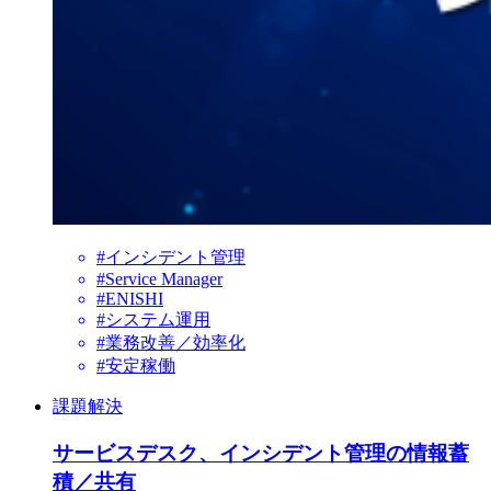
#インシデント管理
#Service Manager
#ENISHI
#システム運用
#業務改善／効率化
#安定稼働
課題解決
サービスデスク、インシデント管理の情報蓄
積／共有