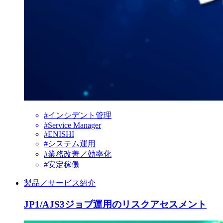
#インシデント管理
#Service Manager
#ENISHI
#システム運用
#業務改善／効率化
#安定稼働
製品／サービス紹介
JP1/AJS3ジョブ運用のリスクアセスメント