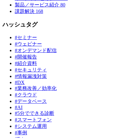
製品／サービス紹介
80
課題解決
168
ハッシュタグ
#セミナー
#ウェビナー
#オンデマンド配信
#開催報告
#紹介資料
#セキュリティ
#情報漏洩対策
#DX
#業務改善／効率化
#クラウド
#データベース
#AI
#5分でできる診断
#スマートフォン
#システム運用
#事例