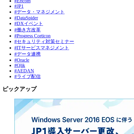
#Ericom
#JP1
#データ・マネジメント
#DataSpider
#DXイベント
#働き方改革
#Progress Corticon
#セキュリティ対策セミナー
#ITサービスマネジメント
#データ連携
#Oracle
#Qlik
#AEDAN
#ライブ配信
ピックアップ