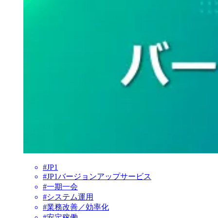
#JP1
#JP1バージョンアップサービス
#一期一会
#システム運用
#業務改善／効率化
#安定稼働