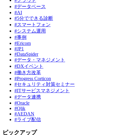
#クラウド
#データベース
#AI
#5分でできる診断
#スマートフォン
#システム運用
#事例
#Ericom
#JP1
#DataSpider
#データ・マネジメント
#DXイベント
#働き方改革
#Progress Corticon
#セキュリティ対策セミナー
#ITサービスマネジメント
#データ連携
#Oracle
#Qlik
#AEDAN
#ライブ配信
ピックアップ