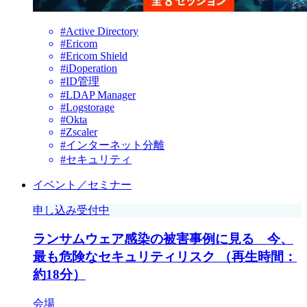
#Active Directory
#Ericom
#Ericom Shield
#iDoperation
#ID管理
#LDAP Manager
#Logstorage
#Okta
#Zscaler
#インターネット分離
#セキュリティ
イベント／セミナー
申し込み受付中
ランサムウェア感染の被害事例に見る 今、
最も危険なセキュリティリスク （再生時間：
約18分）
会場