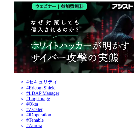
#セキュリティ
#Ericom Shield
#LDAP Manager
#Logstorage
#Okta
#Zscaler
#iDoperation
#Tenable
#Aurora