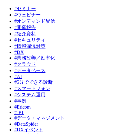
#セミナー
#ウェビナー
#オンデマンド配信
#開催報告
#紹介資料
#セキュリティ
#情報漏洩対策
#DX
#業務改善／効率化
#クラウド
#データベース
#AI
#5分でできる診断
#スマートフォン
#システム運用
#事例
#Ericom
#JP1
#データ・マネジメント
#DataSpider
#DXイベント