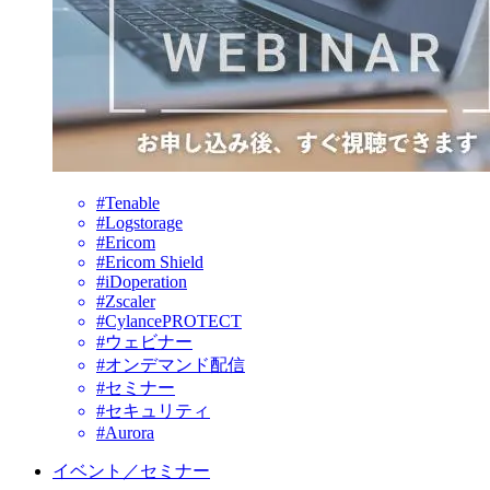
#Tenable
#Logstorage
#Ericom
#Ericom Shield
#iDoperation
#Zscaler
#CylancePROTECT
#ウェビナー
#オンデマンド配信
#セミナー
#セキュリティ
#Aurora
イベント／セミナー