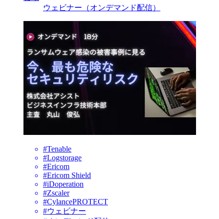
ウェビナー（オンデマンド配信）
#Tenable
#Logstorage
#Ericom
#Ericom Shield
#iDoperation
#Zscaler
#CylancePROTECT
#ウェビナー