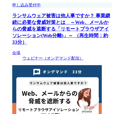
申し込み受付中
ランサムウェア被害は他人事ですか？ 事業継
続に必要な脅威対策とは ～Web、メールか
らの脅威を遮断する「リモートブラウザアイ
ソレーション(Web分離)」～ （再生時間：約
33分）
会場
ウェビナー（オンデマンド配信）