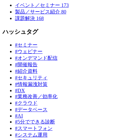
イベント／セミナー
173
製品／サービス紹介
80
課題解決
168
ハッシュタグ
#セミナー
#ウェビナー
#オンデマンド配信
#開催報告
#紹介資料
#セキュリティ
#情報漏洩対策
#DX
#業務改善／効率化
#クラウド
#データベース
#AI
#5分でできる診断
#スマートフォン
#システム運用