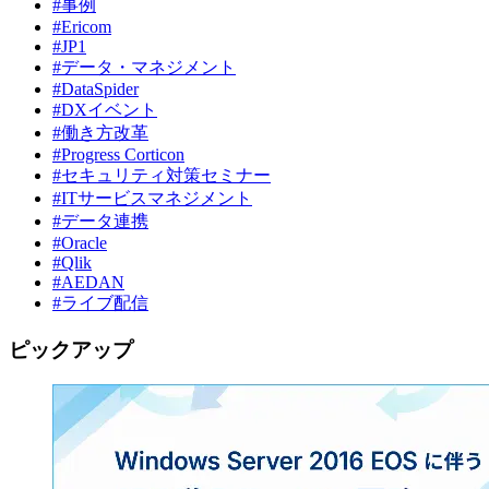
#事例
#Ericom
#JP1
#データ・マネジメント
#DataSpider
#DXイベント
#働き方改革
#Progress Corticon
#セキュリティ対策セミナー
#ITサービスマネジメント
#データ連携
#Oracle
#Qlik
#AEDAN
#ライブ配信
ピックアップ