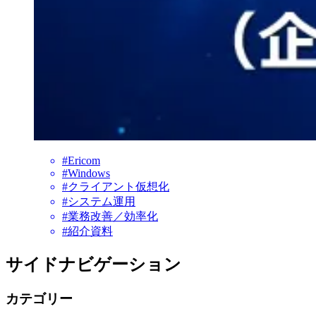
#Ericom
#Windows
#クライアント仮想化
#システム運用
#業務改善／効率化
#紹介資料
サイドナビゲーション
カテゴリー