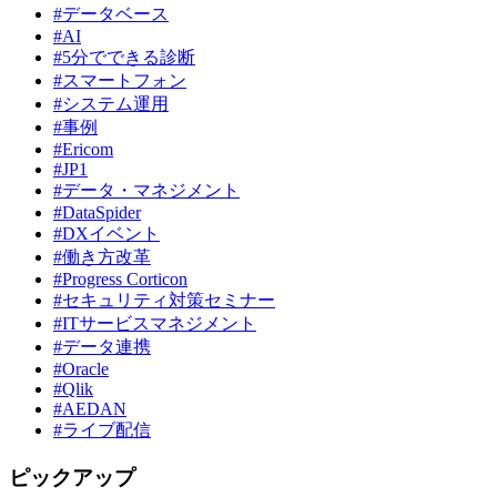
#データベース
#AI
#5分でできる診断
#スマートフォン
#システム運用
#事例
#Ericom
#JP1
#データ・マネジメント
#DataSpider
#DXイベント
#働き方改革
#Progress Corticon
#セキュリティ対策セミナー
#ITサービスマネジメント
#データ連携
#Oracle
#Qlik
#AEDAN
#ライブ配信
ピックアップ