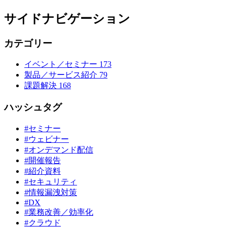
サイドナビゲーション
カテゴリー
イベント／セミナー
173
製品／サービス紹介
79
課題解決
168
ハッシュタグ
#セミナー
#ウェビナー
#オンデマンド配信
#開催報告
#紹介資料
#セキュリティ
#情報漏洩対策
#DX
#業務改善／効率化
#クラウド