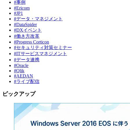
#事例
#Ericom
#JP1
#データ・マネジメント
#DataSpider
#DXイベント
#働き方改革
#Progress Corticon
#セキュリティ対策セミナー
#ITサービスマネジメント
#データ連携
#Oracle
#Qlik
#AEDAN
#ライブ配信
ピックアップ