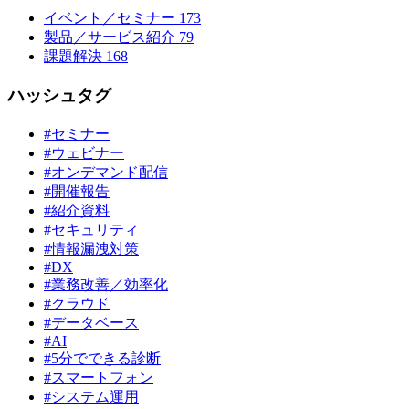
イベント／セミナー
173
製品／サービス紹介
79
課題解決
168
ハッシュタグ
#セミナー
#ウェビナー
#オンデマンド配信
#開催報告
#紹介資料
#セキュリティ
#情報漏洩対策
#DX
#業務改善／効率化
#クラウド
#データベース
#AI
#5分でできる診断
#スマートフォン
#システム運用